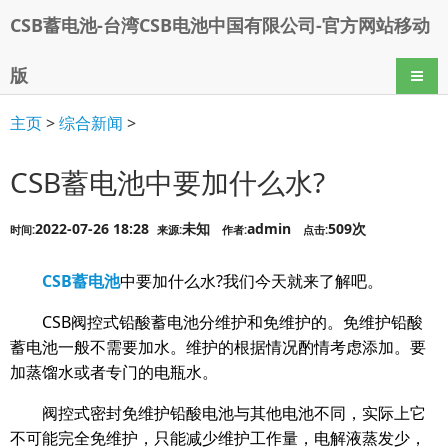
CSB蓄电池-台湾CSB电池中国有限公司-官方网站移动
版
导航
主页
>
综合新闻
>
CSB蓄电池中要加什么水?
2022-07-26 18:28
未知
admin
509次
时间:
来源:
作者:
点击:
CSB蓄电池
中要加什么水?我们今天就来了解吧。
CSB阀控式铅酸蓄电池分维护和免维护的。免维护铅酸
蓄电池一般不需要加水。维护的根据情况酌情考虑添加。要
加蒸馏水或者专门的电瓶水。
阀控式密封免维护铅酸电池与其他电池不同，实际上它
不可能完全免维护，只能减少维护工作量，电解液蒸发少，