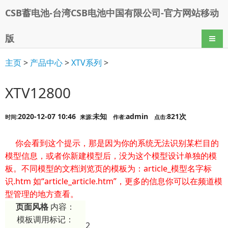
CSB蓄电池-台湾CSB电池中国有限公司-官方网站移动
版
导航
主页
>
产品中心
>
XTV系列
>
XTV12800
2020-12-07 10:46
未知
admin
821次
时间:
来源:
作者:
点击:
你会看到这个提示，那是因为你的系统无法识别某栏目的
模型信息，或者你新建模型后，没为这个模型设计单独的模
板。不同模型的文档浏览页的模板为：article_模型名字标
识.htm 如“article_article.htm”，更多的信息你可以在频道模
型管理的地方查看。
页面风格
内容：
模板调用标记：
2