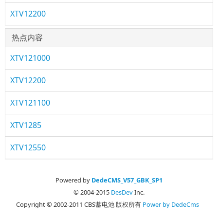
XTV12200
热点内容
XTV121000
XTV12200
XTV121100
XTV1285
XTV12550
Powered by
DedeCMS_V57_GBK_SP1
© 2004-2015
DesDev
Inc.
Copyright © 2002-2011 CBS蓄电池 版权所有
Power by DedeCms