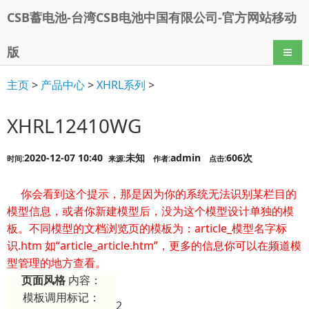
CSB蓄电池-台湾CSB电池中国有限公司-官方网站移动
版
导航
主页
>
产品中心
>
XHRL系列
>
XHRL12410WG
2020-12-07 10:40
未知
admin
606次
时间:
来源:
作者:
点击:
你会看到这个提示，那是因为你的系统无法识别某栏目的
模型信息，或者你新建模型后，没为这个模型设计单独的模
板。不同模型的文档浏览页的模板为：article_模型名字标
识.htm 如“article_article.htm”，更多的信息你可以在频道模
型管理的地方查看。
页面风格
内容：
模板调用标记：
2