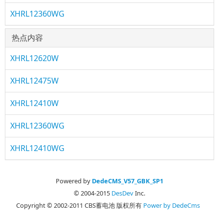
XHRL12360WG
热点内容
XHRL12620W
XHRL12475W
XHRL12410W
XHRL12360WG
XHRL12410WG
Powered by
DedeCMS_V57_GBK_SP1
© 2004-2015
DesDev
Inc.
Copyright © 2002-2011 CBS蓄电池 版权所有
Power by DedeCms