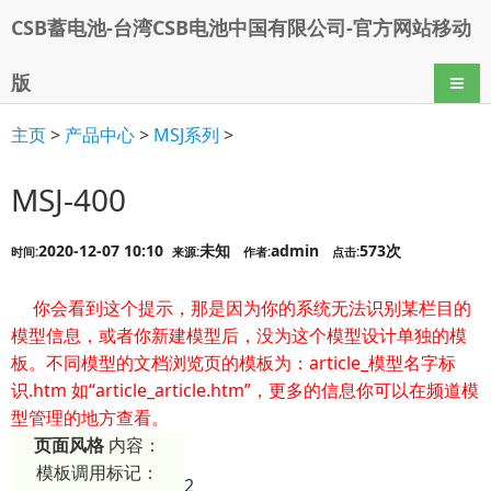
CSB蓄电池-台湾CSB电池中国有限公司-官方网站移动
版
导航
主页
>
产品中心
>
MSJ系列
>
MSJ-400
2020-12-07 10:10
未知
admin
573次
时间:
来源:
作者:
点击:
你会看到这个提示，那是因为你的系统无法识别某栏目的
模型信息，或者你新建模型后，没为这个模型设计单独的模
板。不同模型的文档浏览页的模板为：article_模型名字标
识.htm 如“article_article.htm”，更多的信息你可以在频道模
型管理的地方查看。
页面风格
内容：
模板调用标记：
2