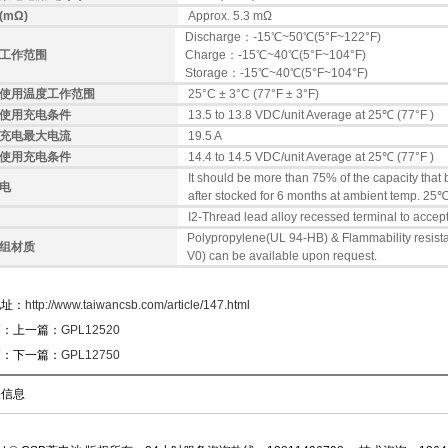
(mΩ)
Approx. 5.3 mΩ
Discharge：-15℃~50℃(5°F~122°F)
工作范围
Charge：-15℃~40℃(5°F~104°F)
Storage：-15℃~40℃(5°F~104°F)
使用温度工作范围
25°C ± 3°C (77°F ± 3°F)
使用充电条件
13.5 to 13.8 VDC/unit Average at 25℃ (77°F )
充电最大电流
19.5 A
使用充电条件
14.4 to 14.5 VDC/unit Average at 25℃ (77°F )
It should be more than 75% of the capacity that 
电
after stocked for 6 months at ambient temp. 25
I2-Thread lead alloy recessed terminal to accep
Polypropylene(UL 94-HB) & Flammability resista
组材质
V0) can be available upon request.
地址：
http://www.taiwancsb.com/article/147.html
篇：上一篇：
GPL12520
篇：下一篇：
GPL12750
关信息