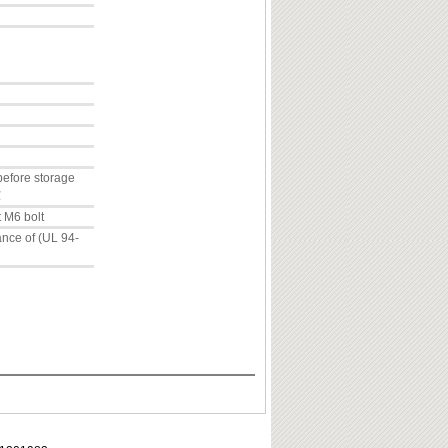
before storage
℃
t M6 bolt
nce of (UL 94-