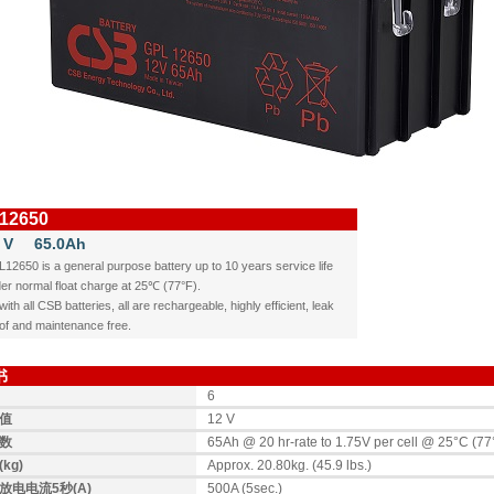
12650
 V
65.0Ah
12650 is a general purpose battery up to 10 years service life
er normal float charge at 25℃ (77°F).
with all CSB batteries, all are rechargeable, highly efficient, leak
of and maintenance free.
书
6
值
12 V
数
65Ah @ 20 hr-rate to 1.75V per cell @ 25°C (77
kg)
Approx. 20.80kg. (45.9 lbs.)
放电电流5秒(A)
500A (5sec.)