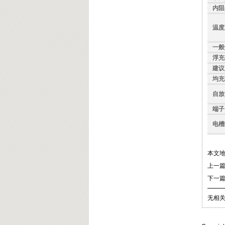
内阻
温度
一般
浮充
建议
均充
自放
端子
电槽
本文
上一
下一
无相