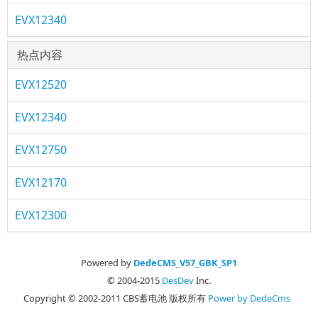
EVX12340
热点内容
EVX12520
EVX12340
EVX12750
EVX12170
EVX12300
Powered by
DedeCMS_V57_GBK_SP1
© 2004-2015
DesDev
Inc.
Copyright © 2002-2011 CBS蓄电池 版权所有
Power by DedeCms