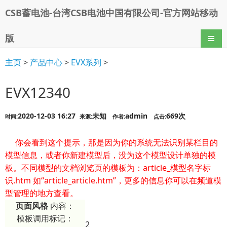
CSB蓄电池-台湾CSB电池中国有限公司-官方网站移动
版
导航
主页
>
产品中心
>
EVX系列
>
EVX12340
2020-12-03 16:27
未知
admin
669次
时间:
来源:
作者:
点击:
你会看到这个提示，那是因为你的系统无法识别某栏目的
模型信息，或者你新建模型后，没为这个模型设计单独的模
板。不同模型的文档浏览页的模板为：article_模型名字标
识.htm 如“article_article.htm”，更多的信息你可以在频道模
型管理的地方查看。
页面风格
内容：
模板调用标记：
2